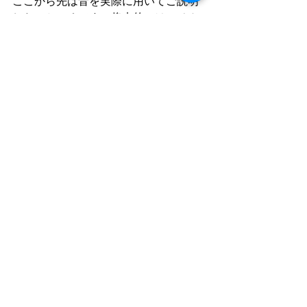
ここから先は音を実際に用いてご説明
したいところです。将来的には、そん
なチュートリアルも日本語版で制作で
きたら良いな・・・と考えています。
#マスタリング
活動日記
すべて表示
最新記事