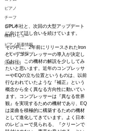
ピアノ
チーフ
SPL本社と、次回の大型アップデート
ピアノ
に向けて話し合いを続けています。
機材レビュー
ピアノ新着情報
その中に、2年前にリリースされたIron
メディア情報
というコンプレッサーの導入が決定し
ており、この機材の解説を少ししてみ
活動日記
たいと思います。近年のコンプレッサ
ーやEQの立ち位置というものは、以前
行なわれていたような『補正』という
概念から全く異なる方向性に動いてい
ます。コンプレッサーは『異なる世界
観』を実現するための機材であり、EQ
は楽曲を積極的に構築するための機材
として進化してきています。よく日本
のレビューで見られる、『クリーンで