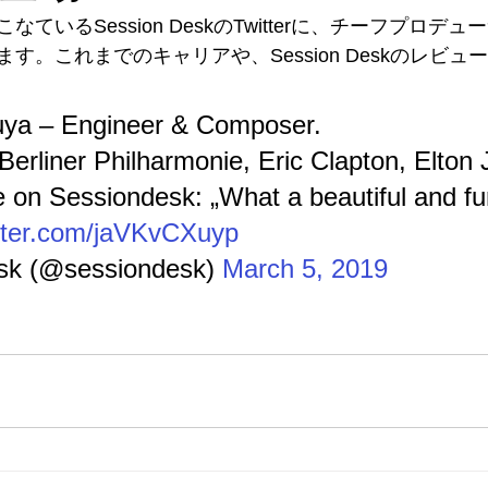
ているSession DeskのTwitterに、チーフプロデ
す。これまでのキャリアや、Session Deskのレビ
ruya – Engineer & Composer. 
erliner Philharmonie, Eric Clapton, Elton J
 on Sessiondesk: „What a beautiful and fun
itter.com/jaVKvCXuyp
k (@sessiondesk) 
March 5, 2019