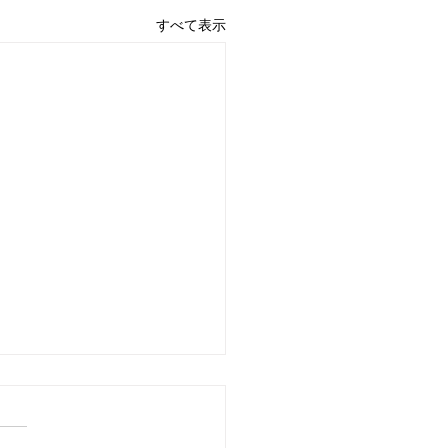
すべて表示
ュース作品、Eccentric
hard Claydermanがリリー