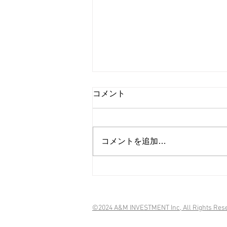
CM曲のミキシング・マスタ
コメント
リングをアシスタントプロデ
ューサーの加瀬が担当
アシスタントプロデューサーの加
瀬です。 本日とあるCM案件の
コメントを追加…
BGMミキシング・マスタリング
を、会社スタジオにて私が担当致
しました。 このような広告案件
を担当するのは今回が初めてでし
たが、経験を積み重ね、キャリア
を構築してゆけるよう、また、新
​©2024 A&M INVESTMENT Inc, All Rights Res
規のご発注を頂けるよう、精進し