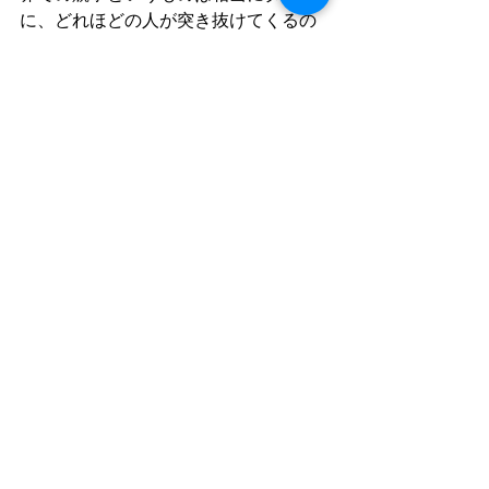
に、どれほどの人が突き抜けてくるの
かも課題になるかと思います。
#SPL
#マスタリング
#マスタリングス
タジオ
チーフ
活動日記
すべて表示
最新記事