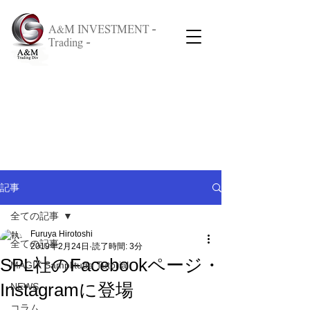
A&M INVESTMENT -
Trading -
記事
全ての記事
Furuya Hirotoshi
全ての記事
2019年2月24日
読了時間: 3分
SPL社のFacebookページ・
MAGIX Samplitude Tutorial
Instagramに登場
NEWS
コラム