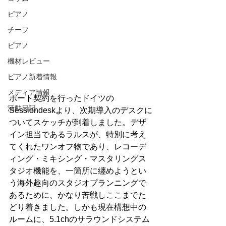
ピアノ
チーフ
ピアノ
機材レビュー
ピアノ新着情報
メディア情報
ポート契約を行ったドイツの
活動日記
Sessiondeskより、次期導入のデスクに
ついてスケッチが到着しました。デザ
イン担当であるラルスが、特別に考え
てくれたワンオフ物であり、レコーデ
ィング・ミキシング・マスタリングス
タジオ機能を、一箇所に纏めようとい
う海外趣向のスタジオプランニングで
あるために、かなり苦戦しここまでた
どり着きました。しかも現在構想中の
ルームに、5.1chのサラウンドシステム