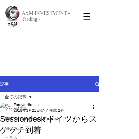
A&M INVESTMENT -
Trading -
記事
全ての記事
Furuya Hirotoshi
全ての記事
2018年3月21日
読了時間: 2分
Sessiondesk ドイツからス
MAGIX Samplitude Tutorial
ケッチ到着
NEWS
コラム