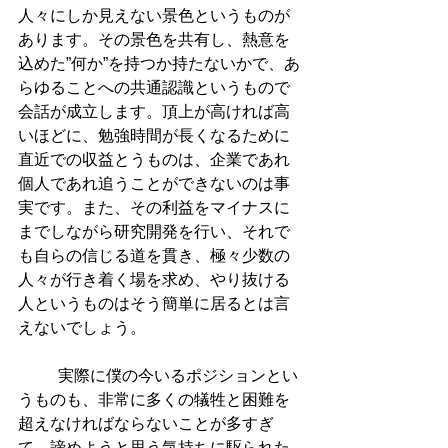
人々にしか見えない景色というものが
あります。その景色を共有し、熱意を
込めた”何か”を持つか持たないかで、あ
らゆることへの共通認識というもので
会話が成立します。頂上が高ければ高
いほどに、勉強時間が長くなるために
直近での収益とうものは、企業であれ
個人であれ追うことができないのは事
実です。また、その利益をマイナスに
までしながら研究開発を行い、それで
も自らの信じる道を貫き、極々少数の
人々が行き着く場を求め、やり抜ける
人というものはそう簡単に居るとは言
えないでしょう。
          実際に僕の今いるポジションとい
うものも、非常に多くの犠牲と困難を
超えなければならないことが多すぎ
て、諦めようと思う気持ちに駆られた