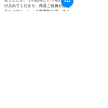
け入れてくださり、尚且ご自身が持ち
合わせてらっしゃる世界観を語ってく
ださいました。中々ここまで勢いの良
い話をして、受け入れて頂くというの
は簡単なことではありませんが、やは
り一流を目指し、そこに到達しそして
歩み続ける人というものは、意気込み
もスタンスも全く別物という印象を受
けました。
          スタインウェイという非常に高額
なピアノをやり取りするということ
で、自分としても取り敢えず自らの歩
みというものを説明し、その視点でピ
アノを選定してきた要因というものを
説明しようとする中で、商取引という
よりは、お互いの人間として何を目指
し今に至っているのかを語り合う場と