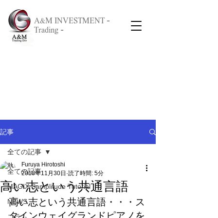
A&M INVESTMENT -
Trading -
記事
全ての記事
Furuya Hirotoshi
全ての記事
2018年11月30日
読了時間: 5分
高い志という共通言語
MAGIX Samplitude Tutorial
高い志という共通言語・・・ス
NEWS
タインウェイグランドピアノを
コラム