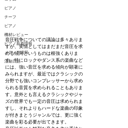
ピアノ
チーフ
ピアノ
機材レビュー
音圧戦争についての議論は多々ありま
ピアノ新着情報
すが、実情としてはまだまだ音圧を求
メディア情報
める傾向というものは根強くありま
す。特にロックやダンス系の楽曲など
活動日記
には、強い音圧を求める傾向が顕著に
みられますが、最近ではクラシックの
分野でも強いコンプレッサーから求め
られる音質を求められることもありま
す。意外とも言えるクラシックやジャ
ズの世界でも一定の音圧は求められま
すし、それよりもハードな楽曲の印象
が付きまとうジャンルでは、更に強く
楽曲を彩る必要が出てきます。