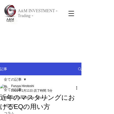
A&M INVESTMENT -
Trading -
記事
全ての記事
Furuya Hirotoshi
全ての記事
2019年1月11日
読了時間: 5分
近年のマスタリングにお
MAGIX Samplitude Tutorial
けるEQの用い方
NEWS
コラム