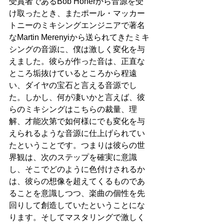
受賞者であるBob Honerから音源を受
け取ったとき、またポール・マッカー
トニーのミキシングエンジニアで著名
なMartin Merenyiから送られてきたミキ
シングの音源に、僕は激しく変化を与
えました。彼らが作った音は、正直な
ところ垢抜けているところから程遠
い、ダイヤの宝石と言える音源でし
た。しかし、何が凄いかと言えば、彼
らのミキシングはこちらの裁量、理
解、才能次第で如何様にでも変化を与
えられるような音源に仕上げられてい
たということです。つまりは彼らの世
界観は、次のステップを確実に意識
し、そこでどのように色付けされるか
は、彼らの想像を超えてくるものであ
ることを意識しつつ、楽曲の個性を先
回りして創造していたということにな
ります。そしてマスタリングで激しく