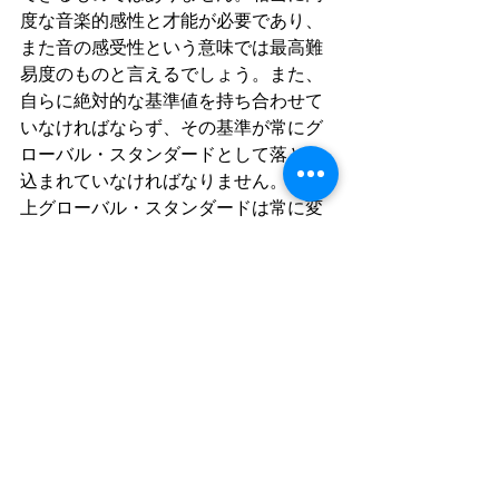
度な音楽的感性と才能が必要であり、
また音の感受性という意味では最高難
易度のものと言えるでしょう。また、
自らに絶対的な基準値を持ち合わせて
いなければならず、その基準が常にグ
ローバル・スタンダードとして落とし
込まれていなければなりません。その
上グローバル・スタンダードは常に変
化しますので、柔軟にアップデートが
効く体制を自らの中に構築している必
要もあります。ここまで来ると、非常
に高度な頭脳戦をも求められ、目の前
の『音の処理』という概念からすると
別物の仕事とも言えるかと思います。
まずはこの認識が重要であり、そこに
視点を置かない限りは、世界からは大
きく取り残されたままであり、更には
発展的な形で最先端の音をメーカーと