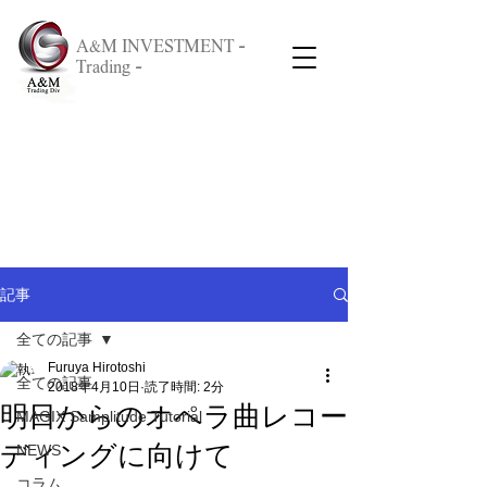
A&M INVESTMENT -
Trading -
記事
全ての記事
Furuya Hirotoshi
全ての記事
2018年4月10日
読了時間: 2分
明日からのオペラ曲レコー
MAGIX Samplitude Tutorial
ディングに向けて
NEWS
コラム