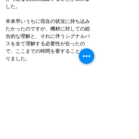
した。
本来早いうちに現在の状況に持ち込み
たかったのですが、機材に対しての総
合的な理解と、それに伴うシグナルパ
スを全て理解する必要性が合ったの
で、ここまでの時間を要することとな
りました。
第何期目の完成か分かりませんが、現
段階では一応の完成型というものを見
れたのではないかと思います。常に改
善し、自分の新たな領域に仕事が突入
したときには、更に新たなシグナルフ
ローを組む必要があるのかと思いま
す。
活動日記