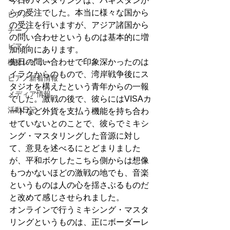
今日のマスタリングは、パキスタンか
らの受注でした。本当に様々な国から
ピアノ
の受注を行いますが、アジア諸国から
チーフ
の問い合わせというものは基本的に増
ピアノ
加傾向にあります。
先日の問い合わせで印象深かったのは
機材レビュー
イラクからのもので、湾岸戦争後にス
ピアノ新着情報
タジオを構えたという青年からの一報
メディア情報
でした。激戦の後で、彼らにはVISAカ
活動日記
ードなど外貨を支払う機能を持ち合わ
せていないとのことで、彼らでミキシ
ング・マスタリングした音源に対し
て、意見を述べるにとどまりました
が、平和ボケしたこちら側からは想像
もつかないほどの激戦の地でも、音楽
というものは人の心を揺さぶるものだ
と改めて感じさせられました。
オンラインで行うミキシング・マスタ
リングというものは、正にボーダーレ