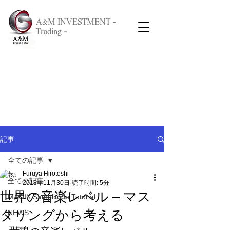
A&M INVESTMENT -
Trading -
記事
全ての記事
Furuya Hirotoshi
全ての記事
2018年11月30日
読了時間: 5分
世界の音楽レベル – マス
MAGIX Samplitude Tutorial
タリングから考える
NEWS
コラム