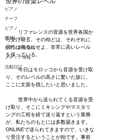
世界の音楽レベル
ピアノ
チーフ
ピアノ
          リファレンスの音源を世界各国か
機材レビュー
ら受け取る。その殆どは、それぞれに
個性は有るにせよ、非常に高いレベル
ピアノ新着情報
を保っている。
メディア情報
活動日記
          今日はモロッコから音源を受け取
り、そのレベルの高さに驚いた故に、
ここに文面を残したいと思いました。
          世界中から送られてくる音源を受
け取り、そこにミキシングやマスタリ
ングの工程を経て送り返すという業務
が、私たちのもとには多数届きます。
ONLINEで送られてきますので、いきな
り受注するということが殆です。事前