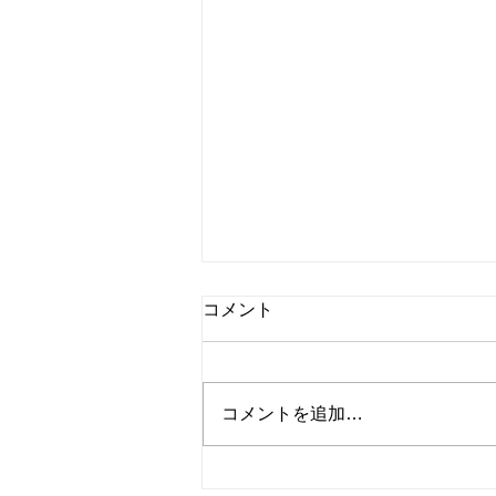
IGS Audio社製品の参考展示
コメント
が始まりました
IGS Audio社製品の輸入業務を担
当しております、加瀬です。 本
コメントを追加…
日2020年7月10日より7月16日ま
での1週間、神田小川町に所在し
ております宮地楽器RPM様にて