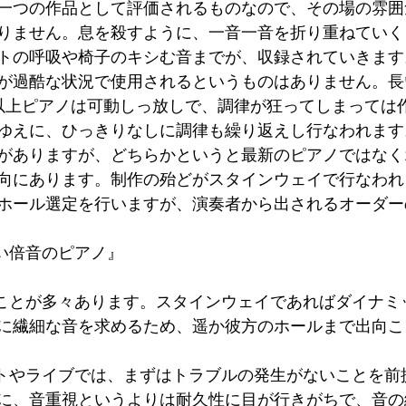
一つの作品として評価されるものなので、その場の雰囲
りません。息を殺すように、一音一音を折り重ねていく
トの呼吸や椅子のキシむ音までが、収録されていきます
が過酷な状況で使用されるというものはありません。長
以上ピアノは可動しっ放しで、調律が狂ってしまっては
ゆえに、ひっきりなしに調律も繰り返えし行なわれます
がありますが、どちらかというと最新のピアノではなく19
向にあります。制作の殆どがスタインウェイで行なわれ
ホール選定を行いますが、演奏者から出されるオーダー
細かくも細い倍音のピアノ』
に繊細な音を求めるため、遥か彼方のホールまで出向こ
に、音重視というよりは耐久性に目が行きがちで、音の