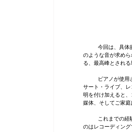
レコーディング中
ーディングにこそあ
哲学を形成する。
          今回は、具体的にピアノの音色というものにスポットを当てて、どういう状況下でど
のような音が求めら
る、最高峰とされる
          ピアノが使用される場所は、大きく分けて3つに分類されると認識しています。コン
サート・ライブ、レ
明を付け加えると、
媒体、そしてご家庭
          これまでの経験からして、ピアノが最も酷使され且つ最もシビアな内容が求められる
のはレコーディング