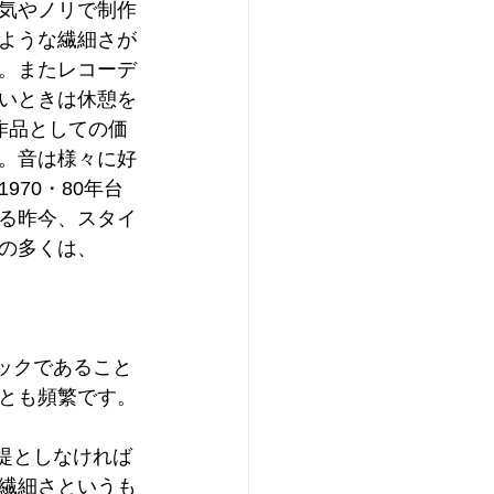
気やノリで制作
ような繊細さが
。またレコーデ
いときは休憩を
作品としての価
。音は様々に好
70・80年台
る昨今、スタイ
の多くは、
とも頻繁です。
繊細さというも