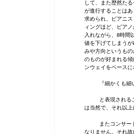
して、また歴然たる
が進行することはあ
求められ、ピアニス
ィングほど、ピアノ
入れながら、8時間
値を下げてしまうが
みや方向というもの
のものが好まれる傾
ンウェイをベースに
          『
          と表現されることが多々あります。スタインウェイであればダイナミックであること
は当然で、それ以上
          またコンサートやライブでは、まずはトラブルの発生がないことを前提としなければ
なりません。それ故