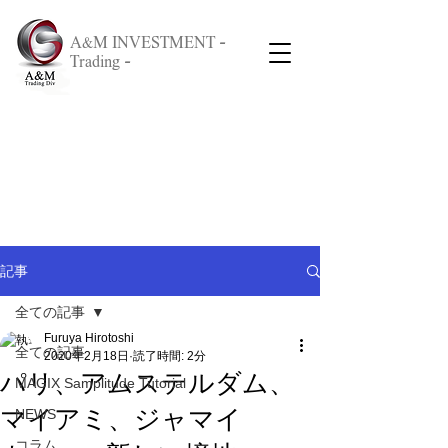
A&M INVESTMENT -
Trading -
記事
全ての記事
Furuya Hirotoshi
全ての記事
2020年2月18日
読了時間: 2分
パリ、アムステルダム、
MAGIX Samplitude Tutorial
マイアミ、ジャマイ
NEWS
コラム