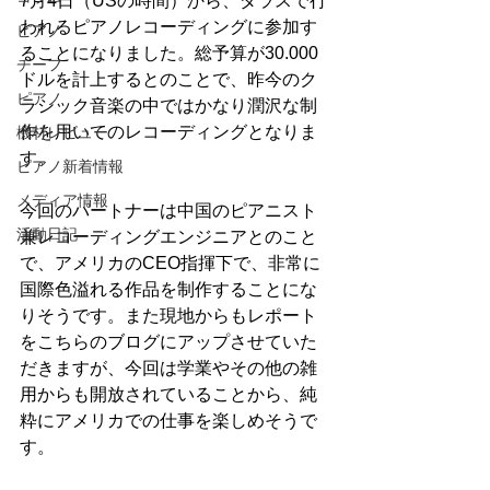
7月4日（USの時間）から、ダラスで行
われるピアノレコーディングに参加す
ピアノ
ることになりました。総予算が30.000
チーフ
ドルを計上するとのことで、昨今のク
ピアノ
ラシック音楽の中ではかなり潤沢な制
作を用いてのレコーディングとなりま
機材レビュー
す。
ピアノ新着情報
メディア情報
今回のパートナーは中国のピアニスト
活動日記
兼レコーディングエンジニアとのこと
で、アメリカのCEO指揮下で、非常に
国際色溢れる作品を制作することにな
りそうです。また現地からもレポート
をこちらのブログにアップさせていた
だきますが、今回は学業やその他の雑
用からも開放されていることから、純
粋にアメリカでの仕事を楽しめそうで
す。