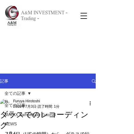
A&M INVESTMENT -
Trading -
記事
全ての記事
Furuya Hirotoshi
全ての記事
2018年7月3日
読了時間: 1分
ダラスでのレコーディン
MAGIX Samplitude Tutorial
グ
NEWS
コラム