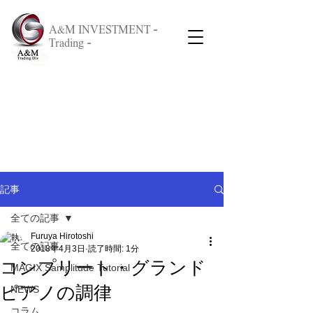
A&M INVESTMENT -
Trading -
記事
全ての記事
Furuya Hirotoshi
全ての記事
2018年4月3日
読了時間: 1分
コンプリート・グランド
MAGIX Samplitude Tutorial
ピアノの調律
NEWS
コラム