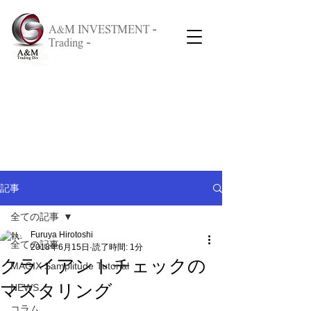
A&M INVESTMENT -
Trading -
記事
全ての記事
Furuya Hirotoshi
全ての記事
2018年6月15日
読了時間: 1分
クライアントチェックの
MAGIX Samplitude Tutorial
マスタリング
NEWS
コラム